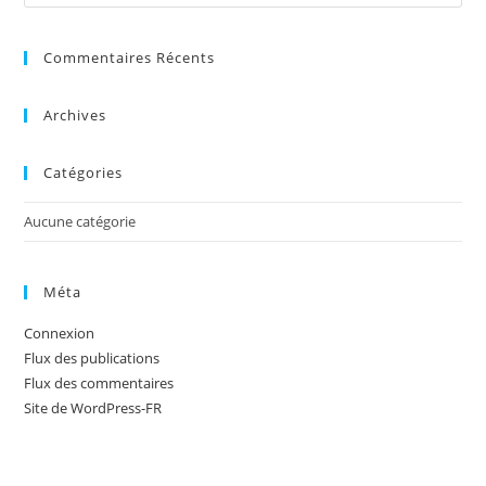
Es
to
Commentaires Récents
clo
the
sea
Archives
pan
Catégories
Aucune catégorie
Méta
Connexion
Flux des publications
Flux des commentaires
Site de WordPress-FR