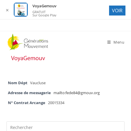
VoyaGemouv
✕
VOIR
GRATUIT
Sur Google Play
Skip
to
content
Menu
Nom Dépt
Vaucluse
Adresse de messagerie
mailto:fede84@gmouv.org
N° Contrat Arcange
20015334
Pre