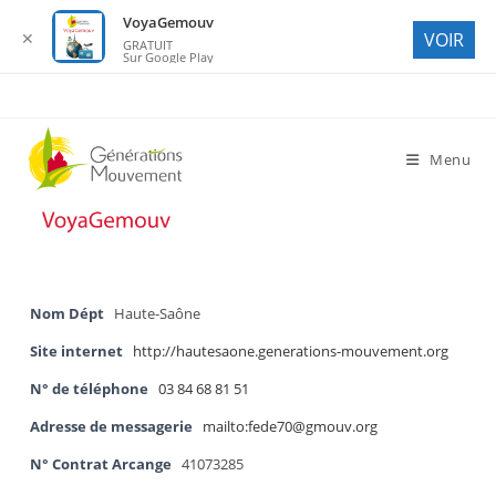
VoyaGemouv
✕
VOIR
GRATUIT
Sur Google Play
Skip
to
content
Menu
Nom Dépt
Haute-Saône
Site internet
http://hautesaone.generations-mouvement.org
N° de téléphone
03 84 68 81 51
Adresse de messagerie
mailto:fede70@gmouv.org
N° Contrat Arcange
41073285