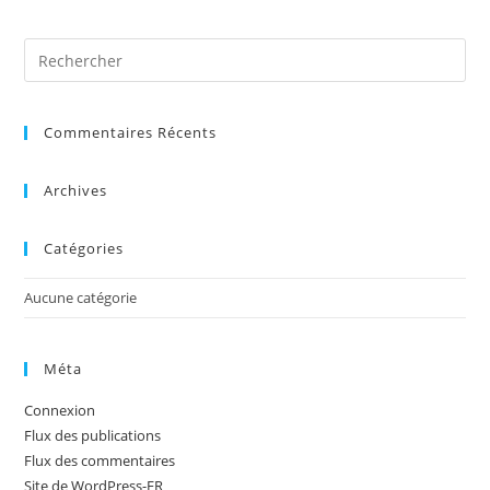
Pre
Es
to
Commentaires Récents
clo
the
sea
Archives
pan
Catégories
Aucune catégorie
Méta
Connexion
Flux des publications
Flux des commentaires
Site de WordPress-FR