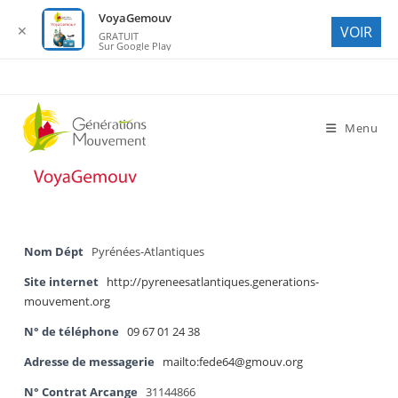
VoyaGemouv
✕
VOIR
GRATUIT
Sur Google Play
Skip
to
content
Menu
Nom Dépt
Pyrénées-Atlantiques
Site internet
http://pyreneesatlantiques.generations-
mouvement.org
N° de téléphone
09 67 01 24 38
Adresse de messagerie
mailto:fede64@gmouv.org
N° Contrat Arcange
31144866