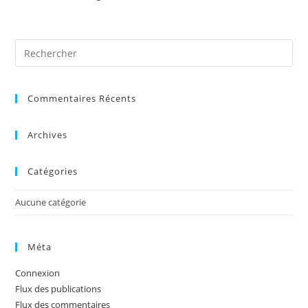
Pre
Es
to
Commentaires Récents
clo
the
sea
Archives
pan
Catégories
Aucune catégorie
Méta
Connexion
Flux des publications
Flux des commentaires