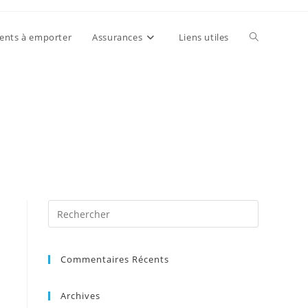
Toggle
nts à emporter
Assurances
Liens utiles
website
search
Press
Escape
to
Commentaires Récents
close
the
search
Archives