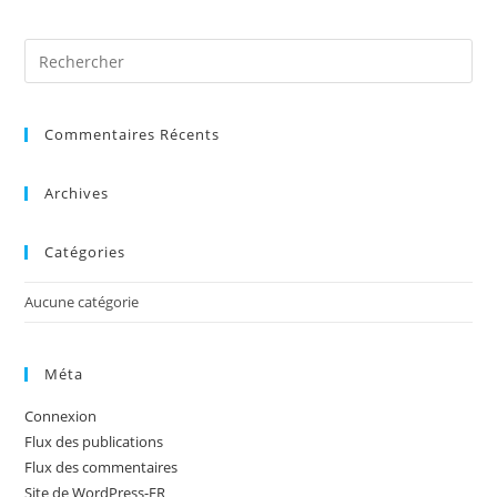
Pre
Es
to
Commentaires Récents
clo
the
sea
Archives
pan
Catégories
Aucune catégorie
Méta
Connexion
Flux des publications
Flux des commentaires
Site de WordPress-FR