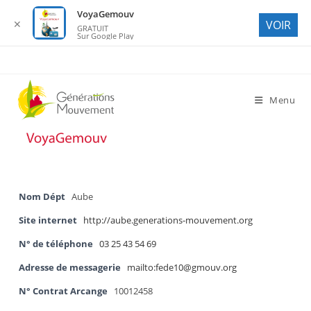
VoyaGemouv
✕
VOIR
GRATUIT
Sur Google Play
Skip
to
content
Menu
Nom Dépt
Aube
Site internet
http://aube.generations-mouvement.org
N° de téléphone
03 25 43 54 69
Adresse de messagerie
mailto:fede10@gmouv.org
N° Contrat Arcange
10012458